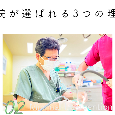
院が選ばれる3つの
02
02
Minimal Intervention