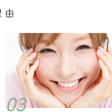
理由
03
03
White teeth