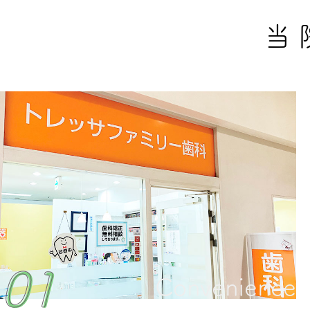
当
01
01
Convenience