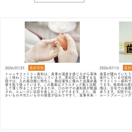
2026/07/25
最新情報
2026/07/15
最新
トレッサファミリー歯科は、食事の温度を感じながら美味
歯茎が腫れていたり
しく味わうことを大切にしています。港北区に位置する当
進行している可能性
院では、入れ歯治療に特化し、熱伝導性に優れた金属床義
サファミリー歯科で
歯を取り扱っています。この義歯はプラスチック製と比較
ります。歯周病の原
して薄く作ることができるため、口の中での違和感が軽減
塊は、自宅での歯磨
され、スムーズに会話を楽しむことができます。また、温
あります。当院では
かいものや冷たいものの感覚が伝わりやすく、食事本来の
ルートプレーニング
楽しさを再発見できます。患者様のライフスタイルやご要
し、汚れの再付着を
望に応じて、最適な治療法に取り組んでいます。
は、定期的なメンテ
歯の健康を大切にし