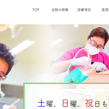
TOP
当院の特徴
診療項目
医院
土
日
祝
曜、
曜、
日も