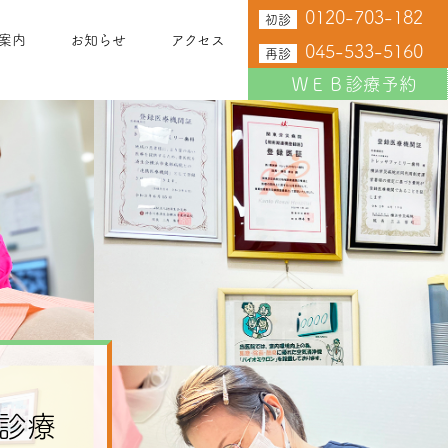
0120-703-182
初診
案内
お知らせ
アクセス
045-533-5160
再診
ＷＥＢ診療予約
診療