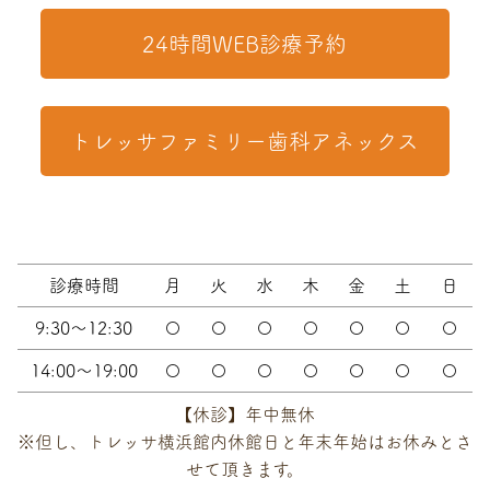
24時間WEB診療予約
トレッサファミリー歯科アネックス
診療時間
月
火
水
木
金
土
日
9:30～12:30
〇
〇
〇
〇
〇
〇
〇
14:00～19:00
〇
〇
〇
〇
〇
〇
〇
【休診】年中無休
※但し、トレッサ横浜館内休館日と年末年始はお休みとさ
せて頂きます。